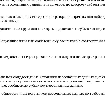
договора, стороной которого либо выгодоприобретателем или по
екта персональных данных или договора, по которому субъект п
ия прав и законных интересов оператора или третьих лиц либо 
ых данных;
граниченного круга лиц к которым предоставлен субъектом персо
х опубликованию или обязательному раскрытию в соответствии 
ным, обязаны не раскрывать третьим лицам и не распространять
аваться общедоступные источники персональных данных субъект
огласия субъекта могут включаться его фамилия, имя, отчество
нные, сообщаемые субъектом персональных данных.
из общедоступных источников персональных данных по требова