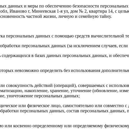
льных данных и меры по обеспечению безопасности персональ
бл, Иваново г, Минеевская 1-я ул, дом № 2, квартира 14, с цел
основенность частной жизни, личную и семейную тайну.
тка персональных данных с помощью средств вычислительной т
бработки персональных данных (за исключением случаев, если 
ь содержащихся в базах данных персональных данных, и обесп
е которых невозможно определить без использования дополните
или совокупность действий (операций), совершаемых с использов
ематизацию, накопление, хранение, уточнение (обновление, измен
ение, уничтожение персональных данных;
дическое или физическое лицо, самостоятельно или совместно 
бработки персональных данных, состав персональных данных, п
мо или косвенно определенному или определяемому физическому